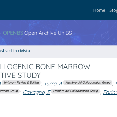
Home
Sfo
 -
OPENBS
Open Archive UniBS
stract in rivista
ALLOGENIC BONE MARROW
TIVE STUDY
M
;
Turra, A
;
Writing – Review & Editing
Membro del Collaboration Group
;
Cavagna, E
;
Farin
ration Group
Membro del Collaboration Group