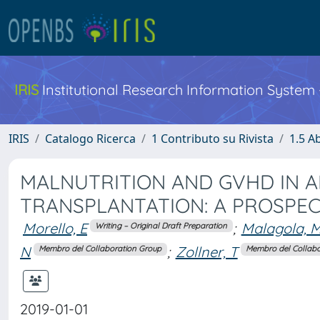
IRIS
Institutional Research Information System
IRIS
Catalogo Ricerca
1 Contributo su Rivista
1.5 Ab
MALNUTRITION AND GVHD IN 
TRANSPLANTATION: A PROSPEC
Morello, E
;
Malagola, 
Writing – Original Draft Preparation
N
;
Zollner, T
Membro del Collaboration Group
Membro del Collabo
2019-01-01