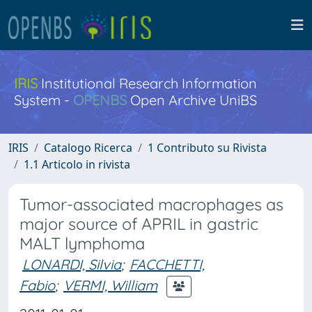
IRIS
Institutional Research Information
System -
OPENBS
Open Archive UniBS
IRIS
Catalogo Ricerca
1 Contributo su Rivista
1.1 Articolo in rivista
Tumor-associated macrophages as
major source of APRIL in gastric
MALT lymphoma
LONARDI, Silvia
;
FACCHETTI,
Fabio
;
VERMI, William