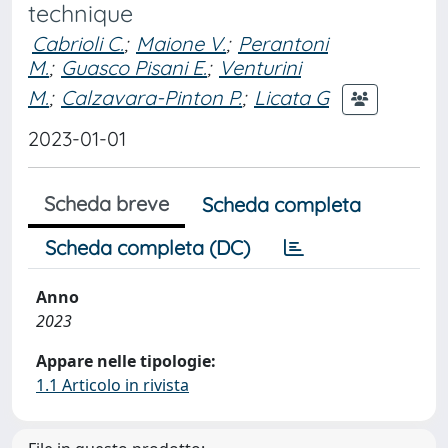
technique
Cabrioli C.
;
Maione V.
;
Perantoni
M.
;
Guasco Pisani E.
;
Venturini
M.
;
Calzavara-Pinton P.
;
Licata G
2023-01-01
Scheda breve
Scheda completa
Scheda completa (DC)
Anno
2023
Appare nelle tipologie:
1.1 Articolo in rivista