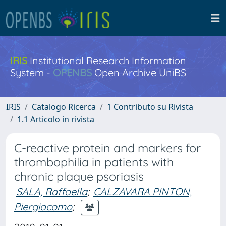
IRIS
Institutional Research Information
System -
OPENBS
Open Archive UniBS
IRIS
Catalogo Ricerca
1 Contributo su Rivista
1.1 Articolo in rivista
C-reactive protein and markers for
thrombophilia in patients with
chronic plaque psoriasis
SALA, Raffaella
;
CALZAVARA PINTON,
Piergiacomo
;