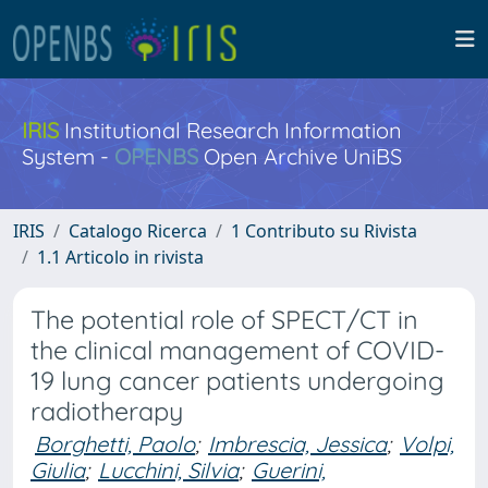
IRIS
Institutional Research Information
System -
OPENBS
Open Archive UniBS
IRIS
Catalogo Ricerca
1 Contributo su Rivista
1.1 Articolo in rivista
The potential role of SPECT/CT in
the clinical management of COVID-
19 lung cancer patients undergoing
radiotherapy
Borghetti, Paolo
;
Imbrescia, Jessica
;
Volpi,
Giulia
;
Lucchini, Silvia
;
Guerini,