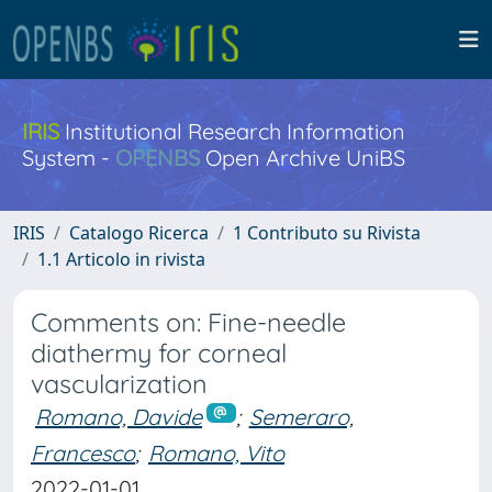
IRIS
Institutional Research Information
System -
OPENBS
Open Archive UniBS
IRIS
Catalogo Ricerca
1 Contributo su Rivista
1.1 Articolo in rivista
Comments on: Fine-needle
diathermy for corneal
vascularization
Romano, Davide
;
Semeraro,
Francesco
;
Romano, Vito
2022-01-01