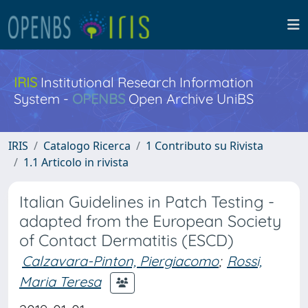
IRIS
Institutional Research Information
System -
OPENBS
Open Archive UniBS
IRIS
Catalogo Ricerca
1 Contributo su Rivista
1.1 Articolo in rivista
Italian Guidelines in Patch Testing -
adapted from the European Society
of Contact Dermatitis (ESCD)
Calzavara-Pinton, Piergiacomo
;
Rossi,
Maria Teresa