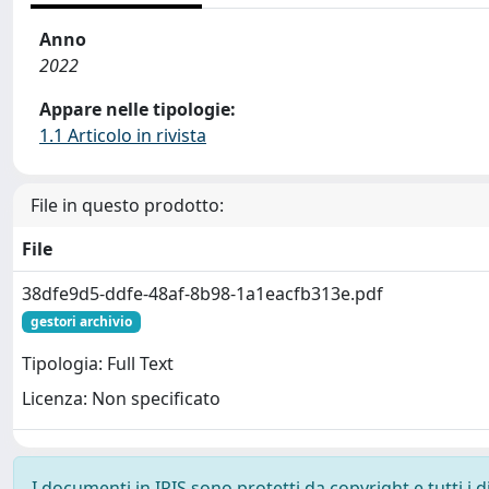
Anno
2022
Appare nelle tipologie:
1.1 Articolo in rivista
File in questo prodotto:
File
38dfe9d5-ddfe-48af-8b98-1a1eacfb313e.pdf
gestori archivio
Tipologia: Full Text
Licenza: Non specificato
I documenti in IRIS sono protetti da copyright e tutti i di