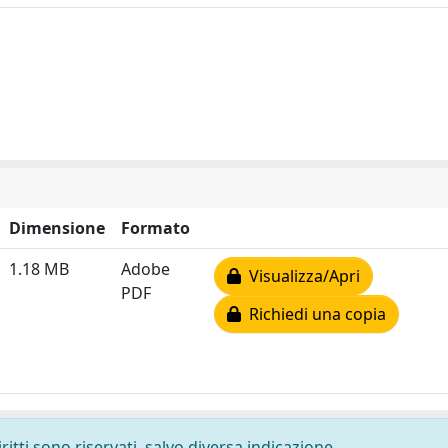
Dimensione
Formato
1.18 MB
Adobe
Visualizza/Apri
PDF
Richiedi una copia
ritti sono riservati, salvo diversa indicazione.