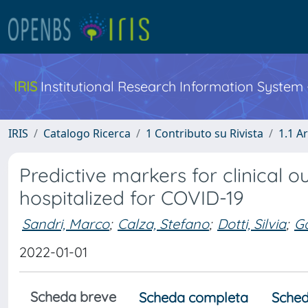
IRIS
Institutional Research Information System
IRIS
Catalogo Ricerca
1 Contributo su Rivista
1.1 Ar
Predictive markers for clinical o
hospitalized for COVID-19
Sandri, Marco
;
Calza, Stefano
;
Dotti, Silvia
;
Ga
2022-01-01
Scheda breve
Scheda completa
Sched