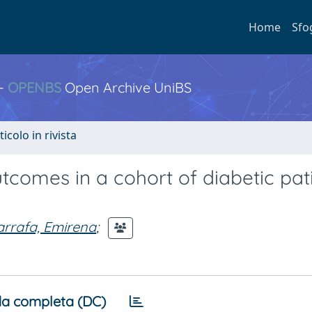
Home
Sfo
 -
OPENBS
Open Archive UniBS
ticolo in rivista
utcomes in a cohort of diabetic pat
rrafa, Emirena
;
a completa (DC)