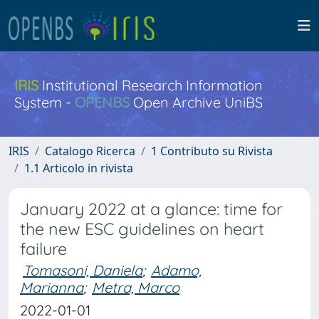
IRIS
Institutional Research Information
System -
OPENBS
Open Archive UniBS
IRIS
Catalogo Ricerca
1 Contributo su Rivista
1.1 Articolo in rivista
January 2022 at a glance: time for
the new ESC guidelines on heart
failure
Tomasoni, Daniela
;
Adamo,
Marianna
;
Metra, Marco
2022-01-01