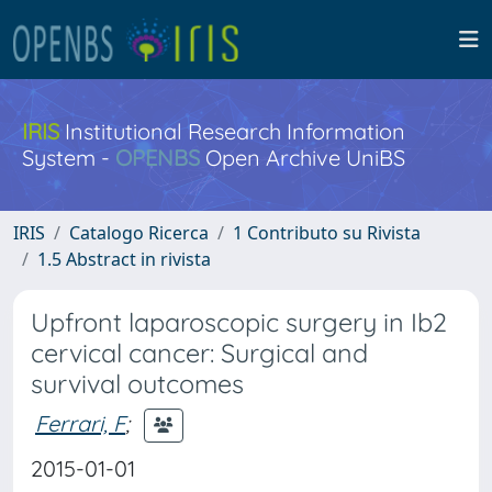
IRIS
Institutional Research Information
System -
OPENBS
Open Archive UniBS
IRIS
Catalogo Ricerca
1 Contributo su Rivista
1.5 Abstract in rivista
Upfront laparoscopic surgery in Ib2
cervical cancer: Surgical and
survival outcomes
Ferrari, F
;
2015-01-01