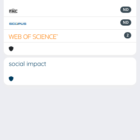
ND
ND
2
social impact
Powered by
IRIS
-
about IRIS
-
Utilizzo dei cookie
-
Privacy
Copyright © 2026