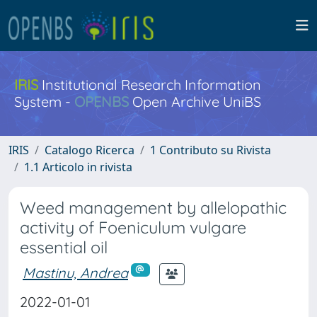
IRIS
Institutional Research Information
System -
OPENBS
Open Archive UniBS
IRIS
Catalogo Ricerca
1 Contributo su Rivista
1.1 Articolo in rivista
Weed management by allelopathic
activity of Foeniculum vulgare
essential oil
Mastinu, Andrea
2022-01-01