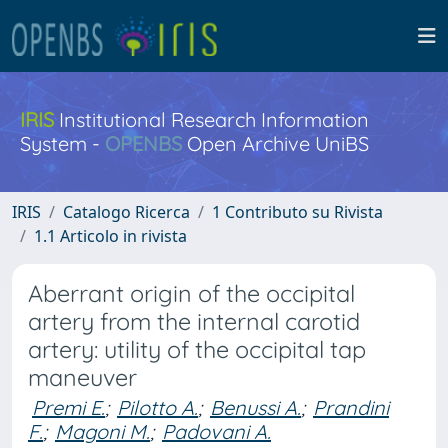
IRIS
Institutional Research Information
System -
OPENBS
Open Archive UniBS
IRIS
Catalogo Ricerca
1 Contributo su Rivista
1.1 Articolo in rivista
Aberrant origin of the occipital
artery from the internal carotid
artery: utility of the occipital tap
maneuver
Premi E.
;
Pilotto A.
;
Benussi A.
;
Prandini
F.
;
Magoni M.
;
Padovani A.