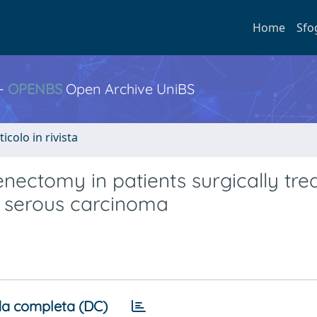
Home
Sfo
 -
OPENBS
Open Archive UniBS
ticolo in rivista
nectomy in patients surgically tre
e serous carcinoma
a completa (DC)