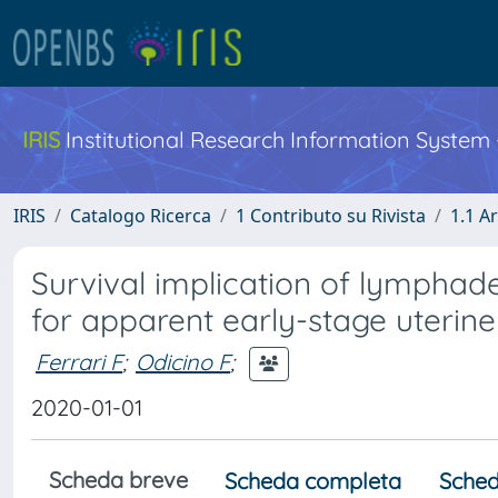
IRIS
Institutional Research Information System
IRIS
Catalogo Ricerca
1 Contributo su Rivista
1.1 Ar
Survival implication of lymphade
for apparent early-stage uterin
Ferrari F
;
Odicino F
;
2020-01-01
Scheda breve
Scheda completa
Sched