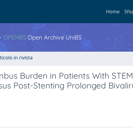
Home
Sfo
 -
OPENBS
Open Archive UniBS
ticolo in rivista
mbus Burden in Patients With STEM
us Post-Stenting Prolonged Bivalir