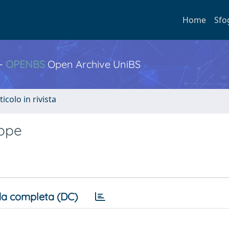
Home
Sfo
 -
OPENBS
Open Archive UniBS
ticolo in rivista
rope
a completa (DC)