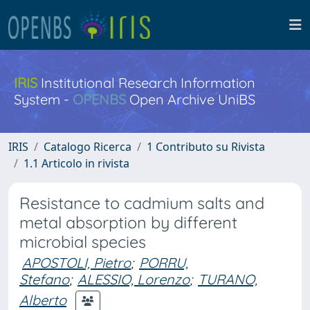
IRIS
Institutional Research Information
System -
OPENBS
Open Archive UniBS
IRIS
Catalogo Ricerca
1 Contributo su Rivista
1.1 Articolo in rivista
Resistance to cadmium salts and
metal absorption by different
microbial species
APOSTOLI, Pietro
;
PORRU,
Stefano
;
ALESSIO, Lorenzo
;
TURANO,
Alberto