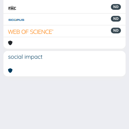
ND
ND
ND
social impact
Powered by
IRIS
-
about IRIS
-
Utilizzo dei cookie
-
Privacy
Copyright © 2026