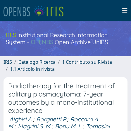
IRIS
Institutional Research Information
System -
OPENBS
Open Archive UniBS
IRIS
Catalogo Ricerca
1 Contributo su Rivista
1.1 Articolo in rivista
Radiotherapy for the treatment of
solitary plasmacytoma: 7-year
outcomes by a mono-institutional
experience
Alghisi A.
;
Borghetti P.
;
Roccaro A.
M.
;
Magrini S. M.
;
Bonu M. L.
;
Tomasini