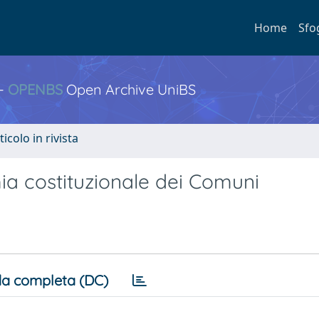
Home
Sfo
 -
OPENBS
Open Archive UniBS
ticolo in rivista
mia costituzionale dei Comuni
a completa (DC)