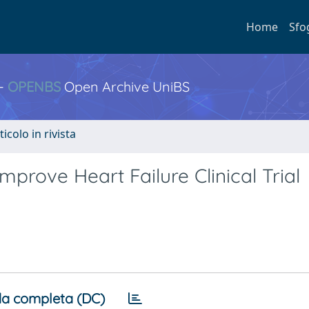
Home
Sfo
 -
OPENBS
Open Archive UniBS
ticolo in rivista
mprove Heart Failure Clinical Trial
a completa (DC)