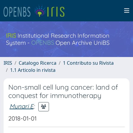
IRIS
Institutional Research Information
System -
OPENBS
Open Archive UniBS
IRIS
Catalogo Ricerca
1 Contributo su Rivista
1.1 Articolo in rivista
Non-small cell lung cancer: land of
conquest for immunotherapy
Munari E
;
2018-01-01