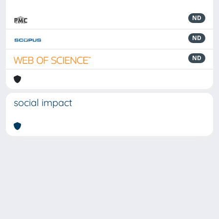
ND
ND
ND
social impact
Powered by
IRIS
-
about IRIS
-