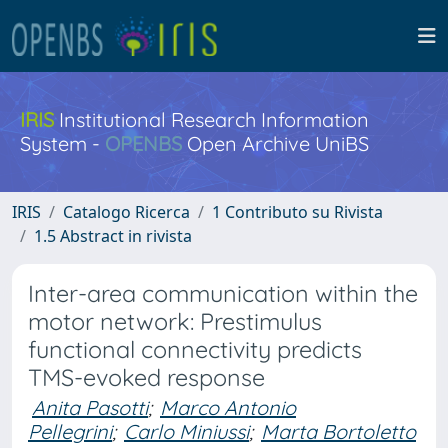
IRIS
Institutional Research Information
System -
OPENBS
Open Archive UniBS
IRIS
Catalogo Ricerca
1 Contributo su Rivista
1.5 Abstract in rivista
Inter-area communication within the
motor network: Prestimulus
functional connectivity predicts
TMS-evoked response
Anita Pasotti
;
Marco Antonio
Pellegrini
;
Carlo Miniussi
;
Marta Bortoletto