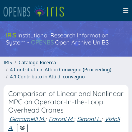
IRIS
Institutional Research Information
System -
OPENBS
Open Archive UniBS
IRIS
Catalogo Ricerca
4 Contributo in Atti di Convegno (Proceeding)
4.1 Contributo in Atti di convegno
Comparison of Linear and Nonlinear
MPC on Operator-In-the-Loop
Overhead Cranes
Giacomelli M.
;
Faroni M.
;
Simoni L.
;
Visioli
A.