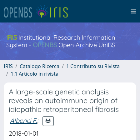
IRIS
Institutional Research Information
System -
OPENBS
Open Archive UniBS
IRIS
Catalogo Ricerca
1 Contributo su Rivista
1.1 Articolo in rivista
A large-scale genetic analysis
reveals an autoimmune origin of
idiopathic retroperitoneal fibrosis
Alberici F.
;
2018-01-01