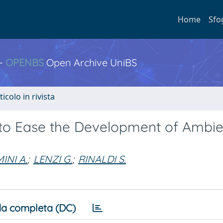
Home
Sfo
 -
OPENBS
Open Archive UniBS
ticolo in rivista
o Ease the Development of Ambie
INI A.
;
LENZI G.
;
RINALDI S.
a completa (DC)