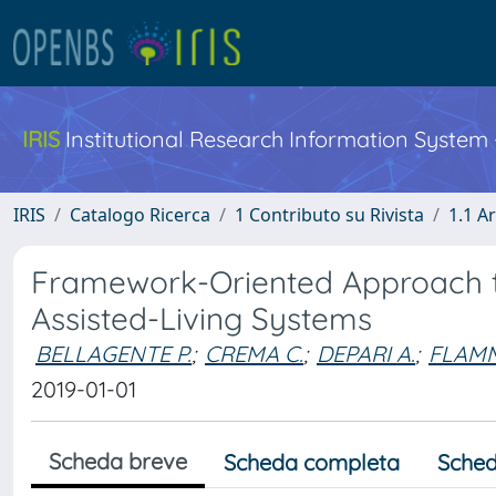
IRIS
Institutional Research Information System
IRIS
Catalogo Ricerca
1 Contributo su Rivista
1.1 Ar
Framework-Oriented Approach t
Assisted-Living Systems
BELLAGENTE P.
;
CREMA C.
;
DEPARI A.
;
FLAMM
2019-01-01
Scheda breve
Scheda completa
Sched