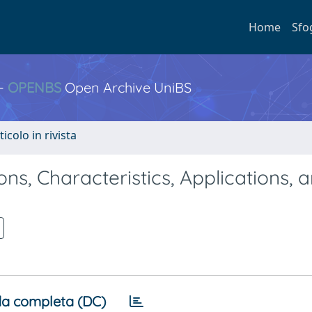
Home
Sfo
 -
OPENBS
Open Archive UniBS
ticolo in rivista
ons, Characteristics, Applications, 
a completa (DC)