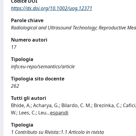
Codice DOI
https://dx.doi.org/10.1002/uog.12371
Parole chiave
Radiological and Ultrasound Technology; Reproductive Med
Numero autori
17
Tipologia
info:eu-repo/semantics/article
Tipologia sito docente
262
Tutti gli autori
Bhide, A.; Acharya, G.; Bilardo, C. M.; Brezinka, C.; Cafi
W.; Lees, C.; Leu
...
espandi
Tipologia
1 Contributo su Rivista::1.1 Articolo in rivista