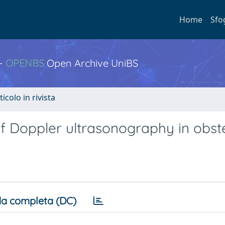
Home
Sfo
 -
OPENBS
Open Archive UniBS
ticolo in rivista
f Doppler ultrasonography in obste
a completa (DC)