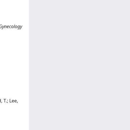
 Gynecology
 T.; Lee,