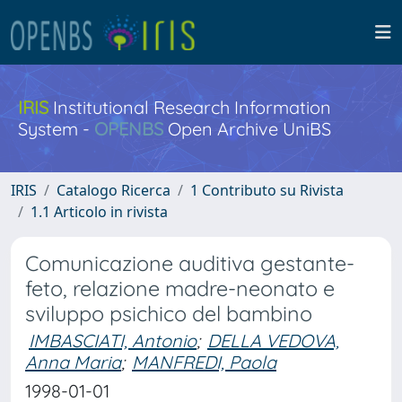
IRIS
Institutional Research Information
System -
OPENBS
Open Archive UniBS
IRIS
Catalogo Ricerca
1 Contributo su Rivista
1.1 Articolo in rivista
Comunicazione auditiva gestante-
feto, relazione madre-neonato e
sviluppo psichico del bambino
IMBASCIATI, Antonio
;
DELLA VEDOVA,
Anna Maria
;
MANFREDI, Paola
1998-01-01