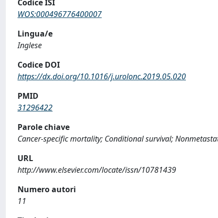
Codice ISI
WOS:000496776400007
Lingua/e
Inglese
Codice DOI
https://dx.doi.org/10.1016/j.urolonc.2019.05.020
PMID
31296422
Parole chiave
Cancer-specific mortality; Conditional survival; Nonmetasta
URL
http://www.elsevier.com/locate/issn/10781439
Numero autori
11