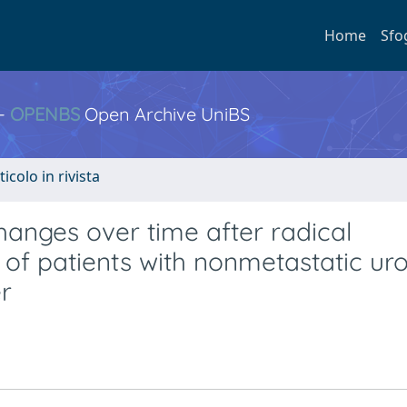
Home
Sfo
 -
OPENBS
Open Archive UniBS
ticolo in rivista
hanges over time after radical
 of patients with nonmetastatic uro
r