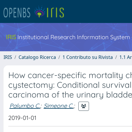
IRIS
Institutional Research Information System
IRIS
Catalogo Ricerca
1 Contributo su Rivista
1.1 Ar
How cancer-specific mortality c
cystectomy: Conditional survival
carcinoma of the urinary bladde
Palumbo C.
;
Simeone C.
;
2019-01-01