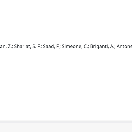
n, Z.; Shariat, S. F.; Saad, F.; Simeone, C.; Briganti, A.; Antonel