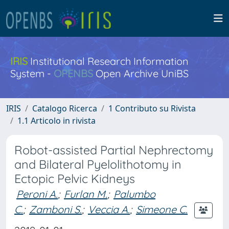
IRIS
Institutional Research Information
System -
OPENBS
Open Archive UniBS
IRIS
Catalogo Ricerca
1 Contributo su Rivista
1.1 Articolo in rivista
Robot-assisted Partial Nephrectomy
and Bilateral Pyelolithotomy in
Ectopic Pelvic Kidneys
Peroni A.
;
Furlan M.
;
Palumbo
C.
;
Zamboni S.
;
Veccia A.
;
Simeone C.