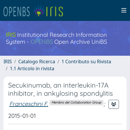
IRIS
Institutional Research Information
System -
OPENBS
Open Archive UniBS
IRIS
Catalogo Ricerca
1 Contributo su Rivista
1.1 Articolo in rivista
Secukinumab, an interleukin-17A
inhibitor, in ankylosing spondylitis
Franceschini F.
;
Membro del Collaboration Group
2015-01-01