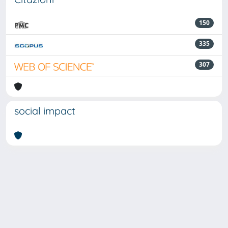
150
335
307
social impact
Powered by
IRIS
-
about IRIS
-