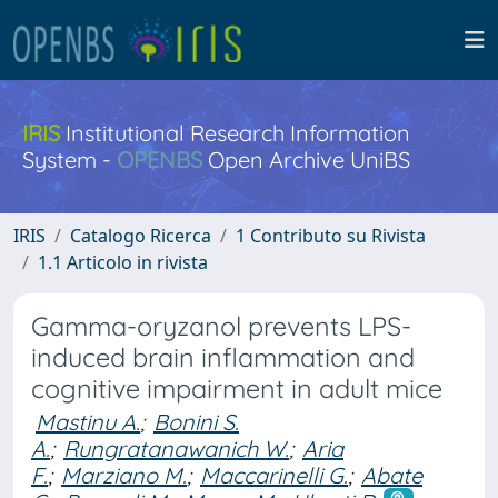
IRIS
Institutional Research Information
System -
OPENBS
Open Archive UniBS
IRIS
Catalogo Ricerca
1 Contributo su Rivista
1.1 Articolo in rivista
Gamma-oryzanol prevents LPS-
induced brain inflammation and
cognitive impairment in adult mice
Mastinu A.
;
Bonini S.
A.
;
Rungratanawanich W.
;
Aria
F.
;
Marziano M.
;
Maccarinelli G.
;
Abate