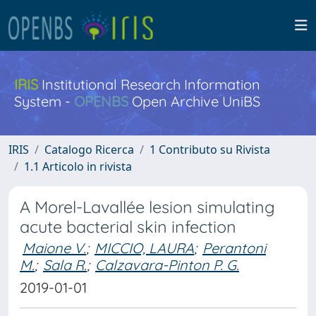
IRIS
Institutional Research Information
System -
OPENBS
Open Archive UniBS
IRIS
Catalogo Ricerca
1 Contributo su Rivista
1.1 Articolo in rivista
A Morel-Lavallée lesion simulating
acute bacterial skin infection
Maione V.
;
MICCIO, LAURA
;
Perantoni
M.
;
Sala R.
;
Calzavara-Pinton P. G.
2019-01-01