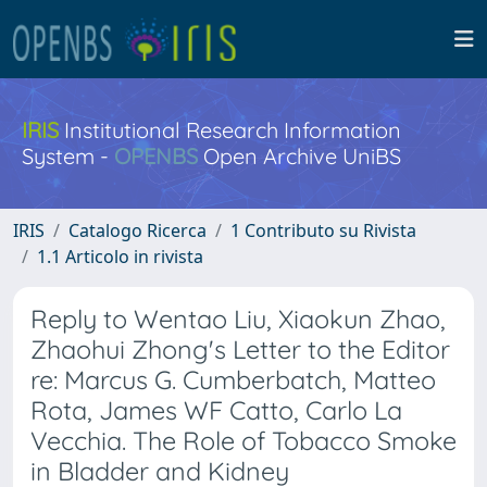
IRIS
Institutional Research Information
System -
OPENBS
Open Archive UniBS
IRIS
Catalogo Ricerca
1 Contributo su Rivista
1.1 Articolo in rivista
Reply to Wentao Liu, Xiaokun Zhao,
Zhaohui Zhong's Letter to the Editor
re: Marcus G. Cumberbatch, Matteo
Rota, James WF Catto, Carlo La
Vecchia. The Role of Tobacco Smoke
in Bladder and Kidney