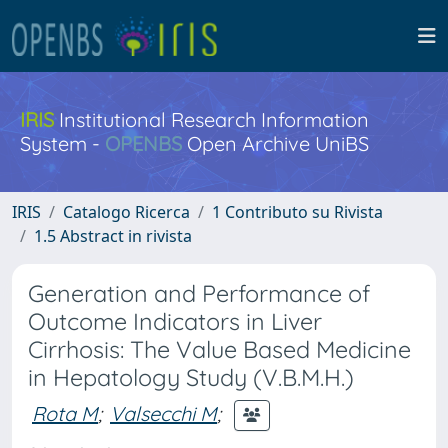
IRIS
Institutional Research Information
System -
OPENBS
Open Archive UniBS
IRIS
Catalogo Ricerca
1 Contributo su Rivista
1.5 Abstract in rivista
Generation and Performance of
Outcome Indicators in Liver
Cirrhosis: The Value Based Medicine
in Hepatology Study (V.B.M.H.)
Rota M
;
Valsecchi M
;