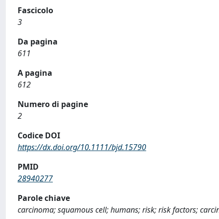
Fascicolo
3
Da pagina
611
A pagina
612
Numero di pagine
2
Codice DOI
https://dx.doi.org/10.1111/bjd.15790
PMID
28940277
Parole chiave
carcinoma; squamous cell; humans; risk; risk factors; carc