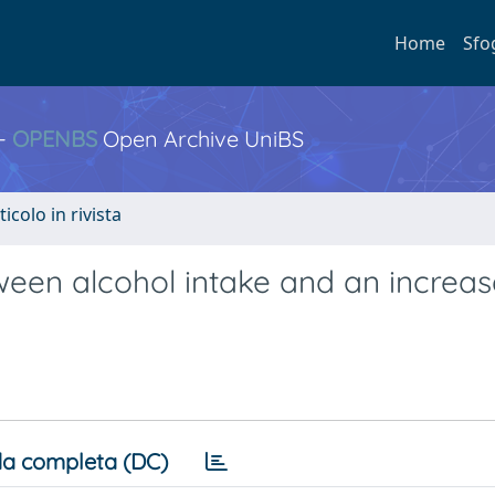
Home
Sfo
 -
OPENBS
Open Archive UniBS
ticolo in rivista
ween alcohol intake and an increas
a completa (DC)