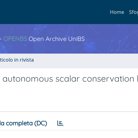
Home
Sfo
 -
OPENBS
Open Archive UniBS
ticolo in rivista
non autonomous scalar conservation
a completa (DC)