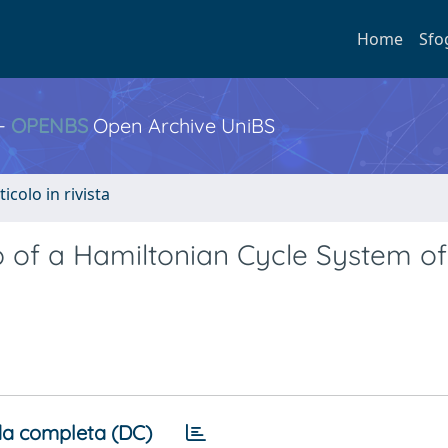
Home
Sfo
 -
OPENBS
Open Archive UniBS
ticolo in rivista
 of a Hamiltonian Cycle System o
a completa (DC)