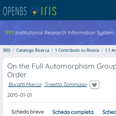
IRIS
Institutional Research Information System
IRIS
Catalogo Ricerca
1 Contributo su Rivista
1.1 Ar
On the Full Automorphism Group
Order
Buratti Marco
;
Traetta Tommaso
2015-01-01
Scheda breve
Scheda completa
Sched