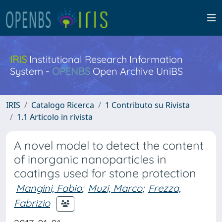
IRIS
Institutional Research Information
System -
OPENBS
Open Archive UniBS
IRIS
Catalogo Ricerca
1 Contributo su Rivista
1.1 Articolo in rivista
A novel model to detect the content
of inorganic nanoparticles in
coatings used for stone protection
Mangini, Fabio
;
Muzi, Marco
;
Frezza,
Fabrizio