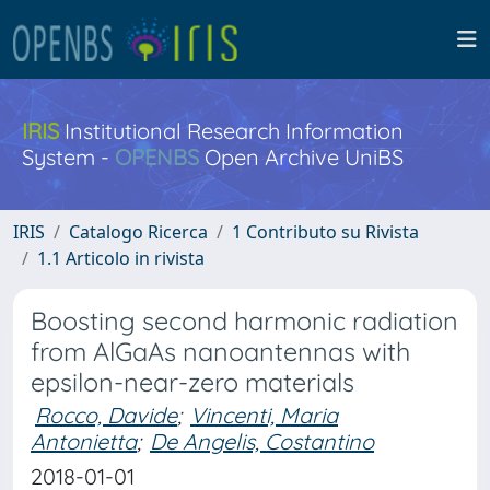
IRIS
Institutional Research Information
System -
OPENBS
Open Archive UniBS
IRIS
Catalogo Ricerca
1 Contributo su Rivista
1.1 Articolo in rivista
Boosting second harmonic radiation
from AlGaAs nanoantennas with
epsilon-near-zero materials
Rocco, Davide
;
Vincenti, Maria
Antonietta
;
De Angelis, Costantino
2018-01-01