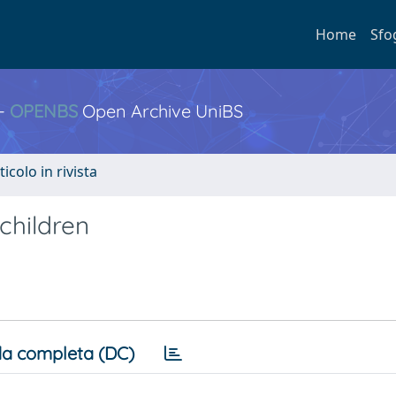
Home
Sfo
 -
OPENBS
Open Archive UniBS
ticolo in rivista
children
a completa (DC)