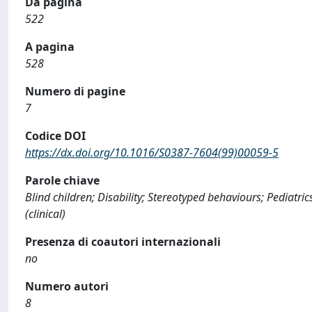
Da pagina
522
A pagina
528
Numero di pagine
7
Codice DOI
https://dx.doi.org/10.1016/S0387-7604(99)00059-5
Parole chiave
Blind children; Disability; Stereotyped behaviours; Pediatr
(clinical)
Presenza di coautori internazionali
no
Numero autori
8