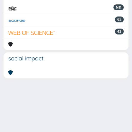
ND
65
43
social impact
Powered by
IRIS
-
about IRIS
-
Utilizzo dei cookie
-
Privacy
Copyright © 2026