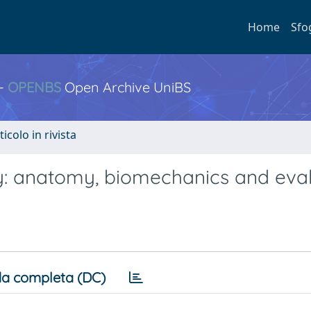
Home
Sfo
 -
OPENBS
Open Archive UniBS
ticolo in rivista
ity: anatomy, biomechanics and eva
a completa (DC)