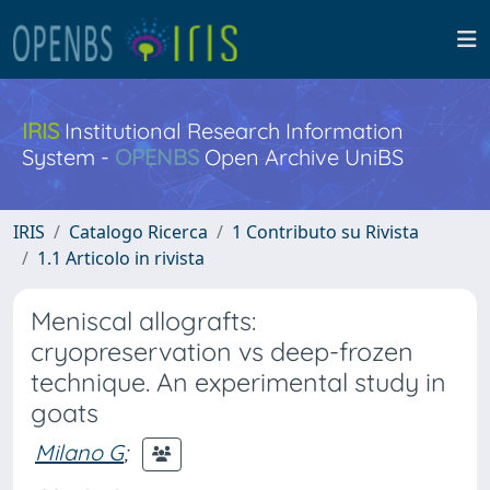
IRIS
Institutional Research Information
System -
OPENBS
Open Archive UniBS
IRIS
Catalogo Ricerca
1 Contributo su Rivista
1.1 Articolo in rivista
Meniscal allografts:
cryopreservation vs deep-frozen
technique. An experimental study in
goats
Milano G
;