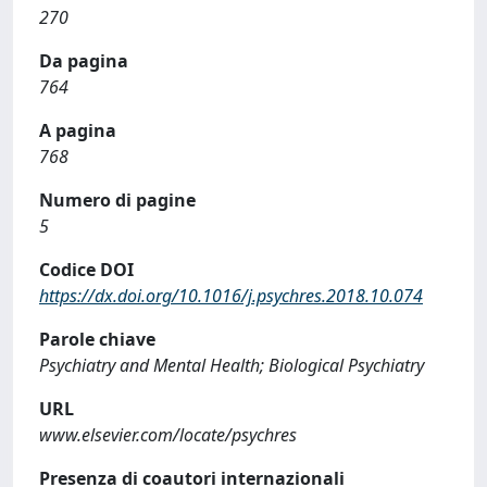
270
Da pagina
764
A pagina
768
Numero di pagine
5
Codice DOI
https://dx.doi.org/10.1016/j.psychres.2018.10.074
Parole chiave
Psychiatry and Mental Health; Biological Psychiatry
URL
www.elsevier.com/locate/psychres
Presenza di coautori internazionali