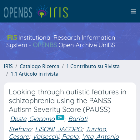
IRIS
Institutional Research Information
System -
OPENBS
Open Archive UniBS
IRIS
Catalogo Ricerca
1 Contributo su Rivista
1.1 Articolo in rivista
Looking through autistic features in
schizophrenia using the PANSS
Autism Severity Score (PAUSS)
Deste, Giacomo
;
Barlati,
Stefano
;
LISONI, JACOPO
;
Turrina,
Cesare
;
Valsecchi, Paolo
;
Vita, Antonio