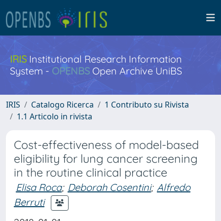
IRIS
Institutional Research Information
System -
OPENBS
Open Archive UniBS
IRIS
Catalogo Ricerca
1 Contributo su Rivista
1.1 Articolo in rivista
Cost-effectiveness of model-based
eligibility for lung cancer screening
in the routine clinical practice
Elisa Roca
;
Deborah Cosentini
;
Alfredo
Berruti