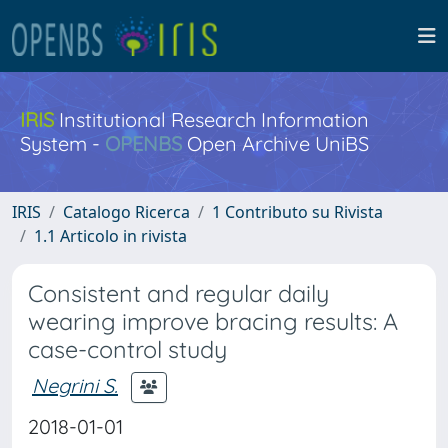
IRIS
Institutional Research Information
System -
OPENBS
Open Archive UniBS
IRIS
Catalogo Ricerca
1 Contributo su Rivista
1.1 Articolo in rivista
Consistent and regular daily
wearing improve bracing results: A
case-control study
Negrini S.
2018-01-01