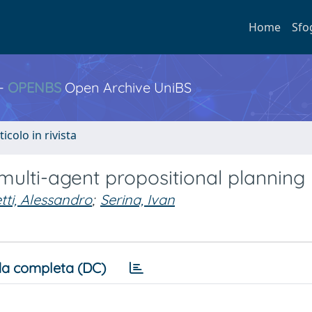
Home
Sfo
 -
OPENBS
Open Archive UniBS
ticolo in rivista
multi-agent propositional planning
tti, Alessandro
;
Serina, Ivan
a completa (DC)