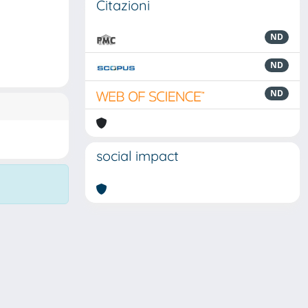
Citazioni
ND
ND
ND
social impact