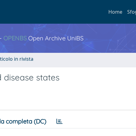
Home
Sfo
 -
OPENBS
Open Archive UniBS
ticolo in rivista
 disease states
a completa (DC)